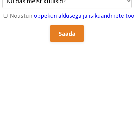
Nõustun
õppekorraldusega ja isikuandmete tö
Saada